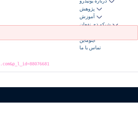
درباره یونیدرو
پژوهش
آموزش
شبکه ذی نفعان
کتابخانه و اطلاع رسانی
اینوماین
تماس با ما
.com&p_l_id=88076681