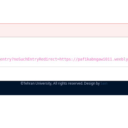
entry?noSuchEntryRedirect=https://pafikabngawi011.weebly
©
Tehran University, All rights reserved. Design by
Sain