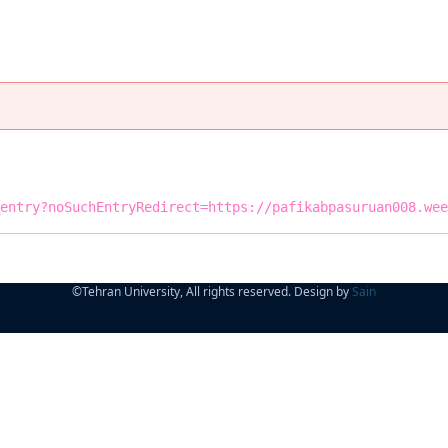
entry?noSuchEntryRedirect=https://pafikabpasuruan008.wee
©
Tehran University, All rights reserved. Design by
Sain