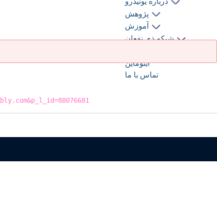
درباره یونیدرو
پژوهش
آموزش
شبکه ذی نفعان
کتابخانه و اطلاع رسانی
اینوماین
تماس با ما
bly.com&p_l_id=88076681