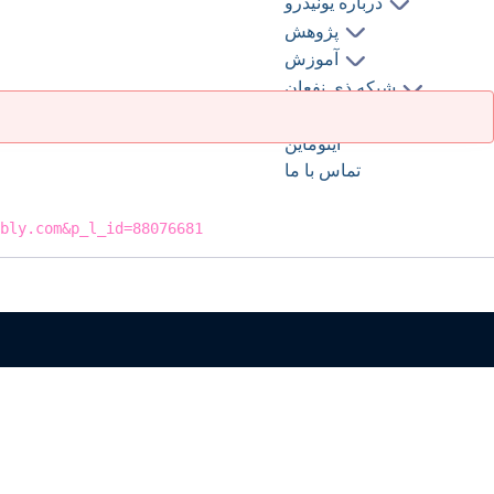
درباره یونیدرو
پژوهش
آموزش
شبکه ذی نفعان
کتابخانه و اطلاع رسانی
اینوماین
تماس با ما
bly.com&p_l_id=88076681