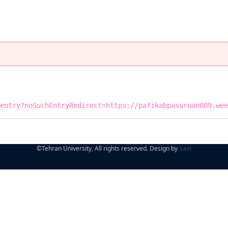
entry?noSuchEntryRedirect=https://pafikabpasuruan009.wee
©
Tehran University, All rights reserved. Design by
Sain